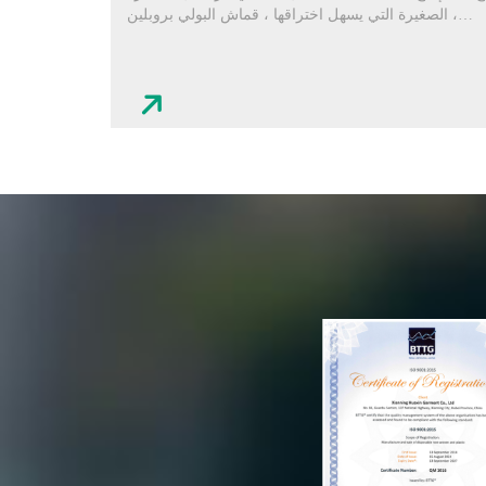
، الصغيرة التي يسهل اختراقها ، قماش البولي بروبلين
المصور PP ، النسيج المنفوخ ، إلخ.