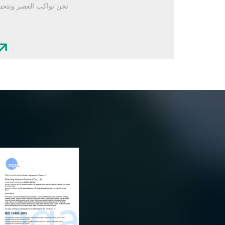
نحن نواكب العصر ونتح