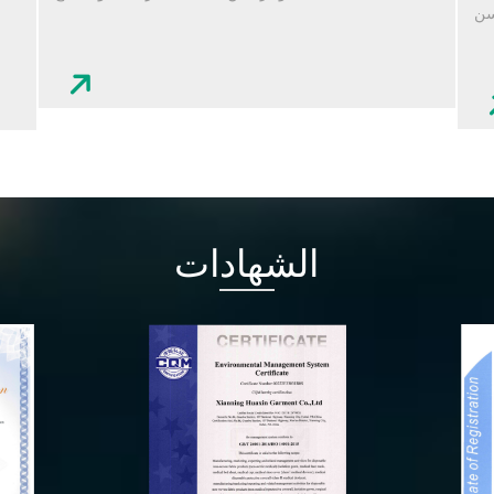
سن
الشهادات