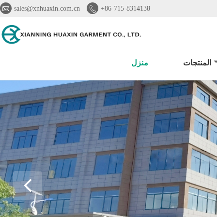


sales@xnhuaxin.com.cn
+86-715-8314138
المنتجات
منزل