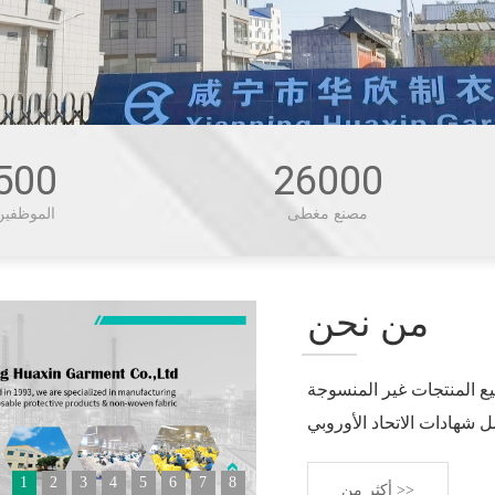
500
26000
مصنع مغطى
الموظفين
من نحن
ترافي في تصنيع المنتجات غير المنسوجة
1
2
3
4
5
6
7
8
أكثر من >>