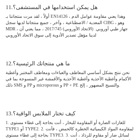
11.هل يمكن استخدامها في المستشفى؟
أولاً ، لقد مرت منتجاتنا بـ EN14126 ، وهذا يعني مقاومة عوامل الدم
المعدية / الاصطناعية ، وآخر ، جميع منتجاتنا لديها سجل CIBG ، وهو
MDR ، جهاز طبي أوروبي. (الاتحاد الأوروبي) 2017/745 ، مما يعني أن
لدينا مؤهل تصدير الأدوية إلى سوق الاتحاد الأوروبي
12.ما هي منتجاتك الرئيسية؟
نحن ننتج بشكل أساسي المعاطف والعباءات ومعاطف المختبر وأغطية
الأكمام وأغطية الأحذية وأغطية الأحذية والأقمشة غير المنسوجة بما في
ذلك SMS و PP و microporous و PP + PE والنسيج المصهور ، إلخ.
13.كيف تختار الملابس الواقية؟
1. للغازات الضارة أو المقاومة للبخار ، أنت بحاجة إلى غطاء مستوى
TYPE1 أو TYPE2. 2. لمقاومة المواد الكيميائية الخطرة كالحمض ، فأنت
بحاجة إلى غطاء مستوى TYPE3. 3. لسائل ضار أو مقاوم للرذاذ ، أنت