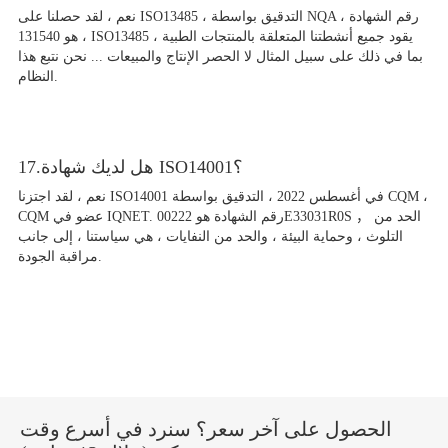
نعم ، لقد حصلنا على ISO13485 ، التدقيق بواسطة NQA ، رقم الشهادة
هو 131540 ، ISO13485 يقود جميع أنشطتنا المتعلقة بالمنتجات الطبية ،
بما في ذلك على سبيل المثال لا الحصر الإنتاج والمبيعات ... نحن نتبع هذا
النظام.
17.هل لديك شهادة ISO14001؟
نعم ، لقد اجتزنا ISO14001 في أغسطس 2022 ، التدقيق بواسطة CQM ،
CQM عضو في IQNET. رقم الشهادة هو 00222E33031R0S ， الحد من
التلوث ، وحماية البيئة ، والحد من النفايات ، هي سياستنا ، إلى جانب
مراقبة الجودة.
الحصول على آخر سعر؟ سنرد في أسرع وقت