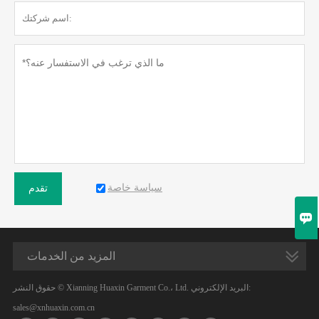
سياسة خاصة
تقدم

المزيد من الخدمات
حقوق النشر © Xianning Huaxin Garment Co.، Ltd. البريد الإلكتروني:
sales@xnhuaxin.com.cn