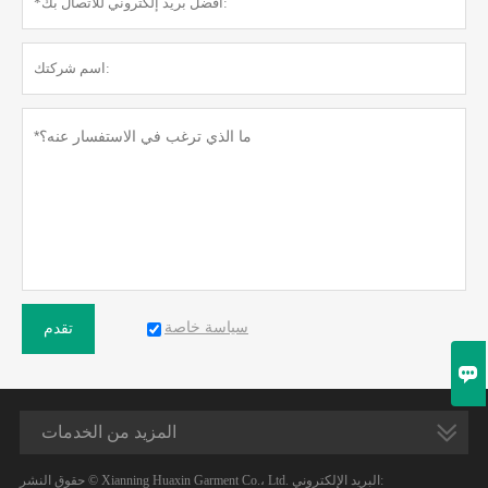
سياسة خاصة
تقدم

المزيد من الخدمات
حقوق النشر © Xianning Huaxin Garment Co.، Ltd. البريد الإلكتروني: