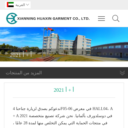

العربية
Toggle main m
2021 أ + أ
المزيد من المنتجات
2021 أ + أ
ندعوكم بصدق لزيارة جناحنا 4F05-06 في معرض HALL04، A
+ A 2021 في دوسلدورف بألمانيا. نحن شركة تصنيع متخصصة
في منتجات الحماية التي يمكن التخلص منها لمدة 28 عامًا ،