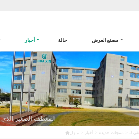
مصنع العرض
حالة
أخبار
منظر حقيقي لـ TYPE5B 6B المعطف الص

>
منتجات جديدة
>
أخبار
>
منزل