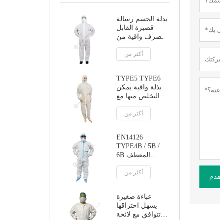
بدلة الجسم رسالة
قصيرة القابل
للتصرف واقية من
الغبار مع غطاء
أكثر من
محرك السيارة
TYPE5 TYPE6
بذلة واقية يمكن
التخلص منها مع
غطاء محرك
أكثر من
السيارة
EN14126
TYPE4B / 5B /
6B المعطف
الواقي من التماس
أكثر من
الملصق
قدم
عباءة صغيرة
يسهل اختراقها
تتوافق مع لائحة