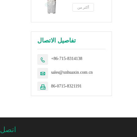
الأجهزة الطبية
أكثر من
MDR (الاتحاد
الأوروبي)
2017/745
تفاصيل الاتصال
+86-715-8314138

sales@xnhuaxin.com.cn

86-0715-8321191

اتصل