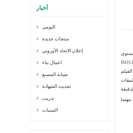
أخبار
اليومي

منتجات جديدة

إعلان الاتحاد الأوروبي

يلبي EN
اعمال بناء

الفيلم
صيانة المصنع

بيقات
تحديث الشهادة

دقيقة
تدريب
 مهتما

التمنيات
