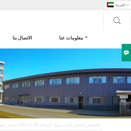

العربية
معلومات عنا
الاتصال بنا

منظر حقيقي لـ TYPE5B 6B المعطف الصغير الذي يسهل اختراقه