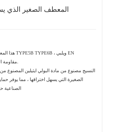
منظر حقيقي لـ TYPE5B 6B المعطف الصغير
هذا المعط
ISO13982-1 TYPE5 ، وحماية الجسيمات الجافة و EN13034 ، TYPE6 ، مقاومة الرذاذ.
النسيج مصنوع من مادة البولي ايثيلين المصنوع من ما
الصغيرة التي يسهل اختراقها ، مما يوفر حما
الصناعية حي