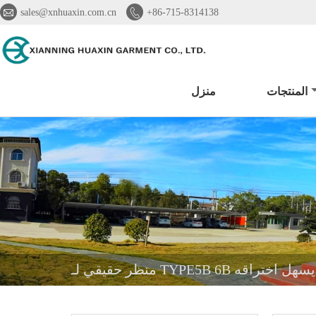


sales@xnhuaxin.com.cn
+86-715-8314138
المنتجات
منزل
غير الذي يسهل اختراقه