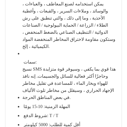
يمكن استخدامه لصنع المعاطف ، والعباءات ،
والوسائد ، وملاءات السرير ، والقبعات ، وأغطية
الأحذية ، وما إلى ذلك ، والتي تنطبق على رش
الطلاء / الزراعة / الحماية البيولوجية / الصناعات
الدوائية / التنظيف الصناعي بالضغط المنخفض ،
وستكون مقاومة لاختراق المخاطر المنخفضة المواد
الكيميائية ، إلخ.
سمات:
نسيج SMS هذا قوي بما يكفي ، وسيوفر قوة متزايدة
وحاجزًا أكثر فعالية للسائل والجسيمات. إنه نافذ
للهواء وبخار الماء ، للمساعدة في تقليل مخاطر
الإجهاد الحراري ، وسيقلل من مخاطر تلوث الألياف
في بعض المناطق الحرجة.
المهلة الزمنية: 10-15 يومًا
شروط الدفع: T / T
أقل كمية للطلب: 5000 كيلومتر