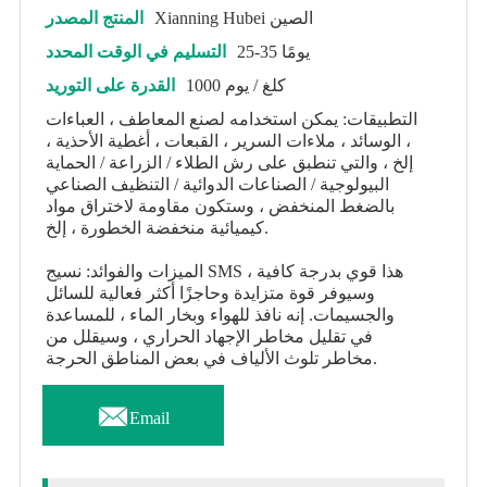
Xianning Hubei الصين
المنتج المصدر
25-35 يومًا
التسليم في الوقت المحدد
1000 كلغ / يوم
القدرة على التوريد
التطبيقات: يمكن استخدامه لصنع المعاطف ، العباءات
، الوسائد ، ملاءات السرير ، القبعات ، أغطية الأحذية ،
إلخ ، والتي تنطبق على رش الطلاء / الزراعة / الحماية
البيولوجية / الصناعات الدوائية / التنظيف الصناعي
بالضغط المنخفض ، وستكون مقاومة لاختراق مواد
كيميائية منخفضة الخطورة ، إلخ.
الميزات والفوائد: نسيج SMS هذا قوي بدرجة كافية ،
وسيوفر قوة متزايدة وحاجزًا أكثر فعالية للسائل
والجسيمات. إنه نافذ للهواء وبخار الماء ، للمساعدة
في تقليل مخاطر الإجهاد الحراري ، وسيقلل من
مخاطر تلوث الألياف في بعض المناطق الحرجة.

Email