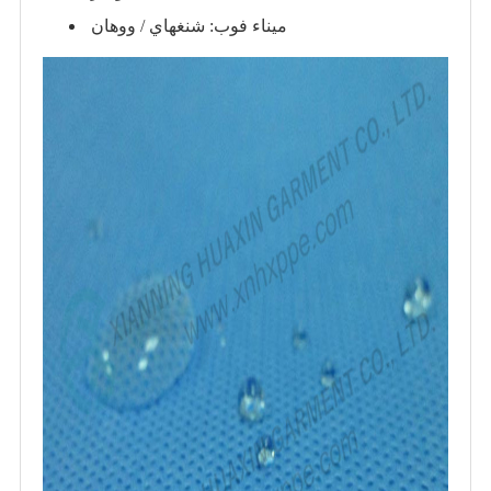
ميناء فوب: شنغهاي / ووهان