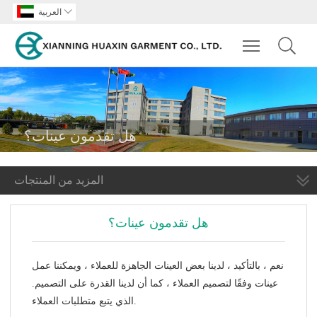

العربية
Toggle main m
هل تقدمون عينات؟
المزيد من المنتجات
هل تقدمون عينات؟
نعم ، بالتأكيد ، لدينا بعض العينات الجاهزة للعملاء ، ويمكننا عمل
عينات وفقًا لتصميم العملاء ، كما أن لدينا القدرة على التصميم.
الذي يتبع متطلبات العملاء.